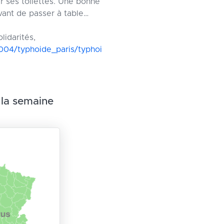
ir ses toilettes. Une bonne
vant de passer à table…
lidarités,
2004/typhoide_paris/typhoi
 la semaine