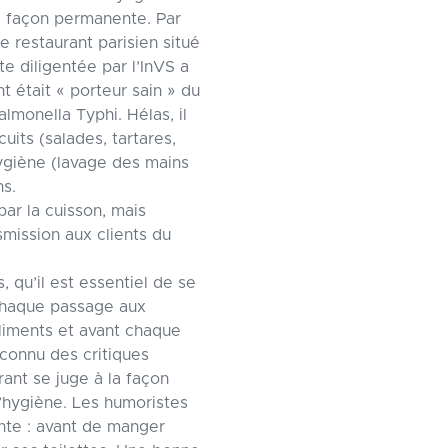
e façon permanente. Par
 restaurant parisien situé
 diligentée par l’InVS a
t était « porteur sain » du
lmonella Typhi. Hélas, il
uits (salades, tartares,
ygiène (lavage des mains
ns.
ar la cuisson, mais
nsmission aux clients du
, qu’il est essentiel de se
chaque passage aux
aliments et avant chaque
 connu des critiques
rant se juge à la façon
’hygiène. Les humoristes
ante : avant de manger