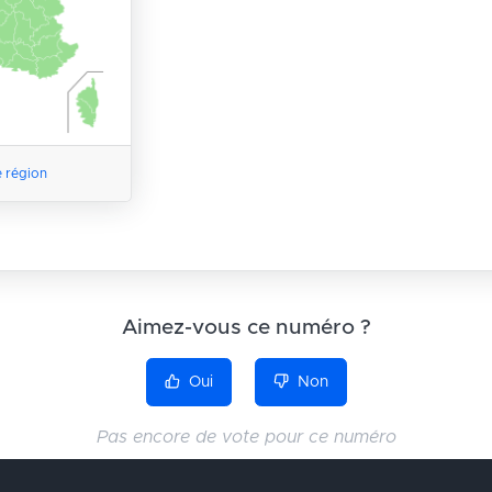
e région
Aimez-vous ce numéro ?
Oui
Non
Pas encore de vote pour ce numéro