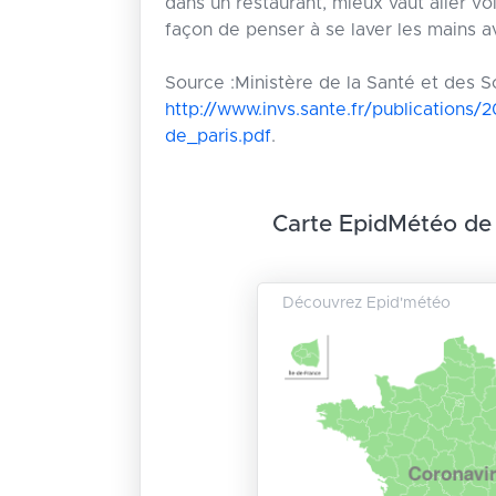
dans un restaurant, mieux vaut aller vo
façon de penser à se laver les mains a
Source :Ministère de la Santé et des So
http://www.invs.sante.fr/publications/
de_paris.pdf
.
Carte EpidMétéo de
Découvrez Epid'météo