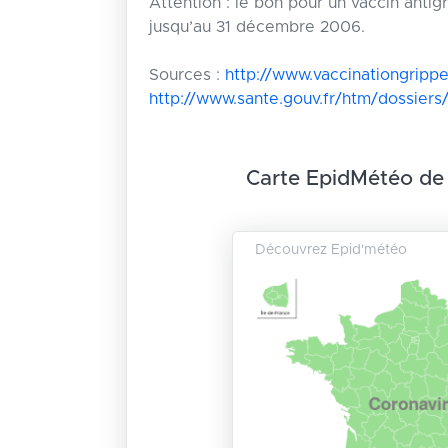
Attention : le bon pour un vaccin antigr
jusqu’au 31 décembre 2006.
Sources :
http://www.vaccinationgrippe
http://www.sante.gouv.fr/htm/dossiers
Carte EpidMétéo de
Découvrez Epid'météo