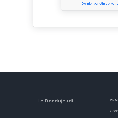
Dernier bulletin de votr
PLA
Le Docdujeudi
Cons