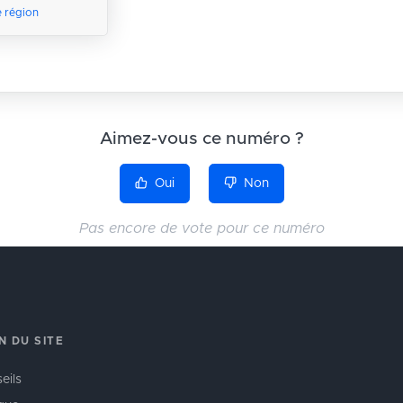
e région
Aimez-vous ce numéro ?
Oui
Non
Pas encore de vote pour ce numéro
N DU SITE
eils