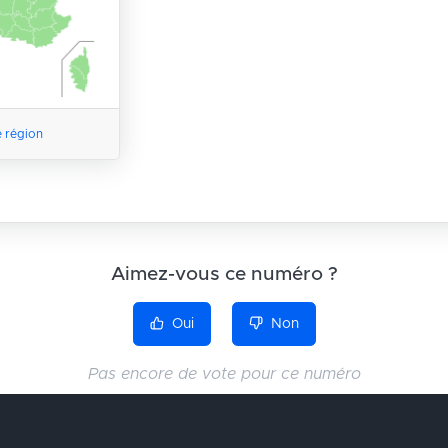
e région
Aimez-vous ce numéro ?
Oui
Non
Pas encore de vote pour ce numéro