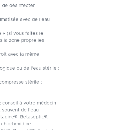
re de désinfecter
umatisée avec de l’eau
 » (si vous faites le
s la zone propre les
roit avec la même
gique ou de l’eau stérile ;
compresse stérile ;
z conseil à votre médecin
 souvent de l’eau
tadine®, Betaseptic®,
 chlorhexidine