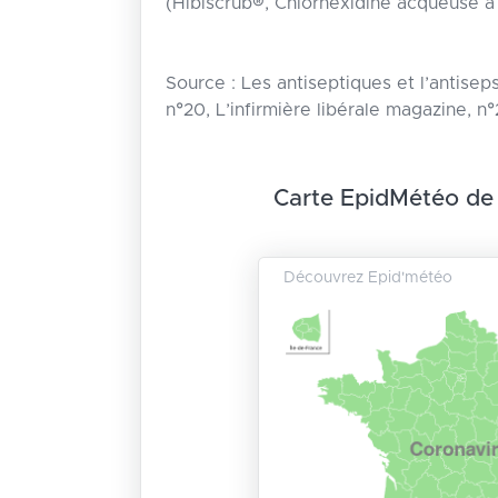
(Hibiscrub®, Chlorhexidine acqueuse à 
Source : Les antiseptiques et l’antisep
n°20, L’infirmière libérale magazine, n°
Carte EpidMétéo de
Découvrez Epid'météo