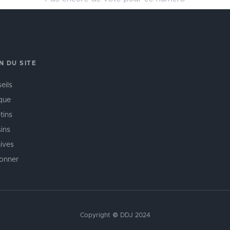
N DU SITE
eils
que
tins
ins
ives
onner
Copyright © DDJ 2024