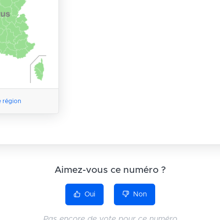
e région
Aimez-vous ce numéro ?
Oui
Non
Pas encore de vote pour ce numéro