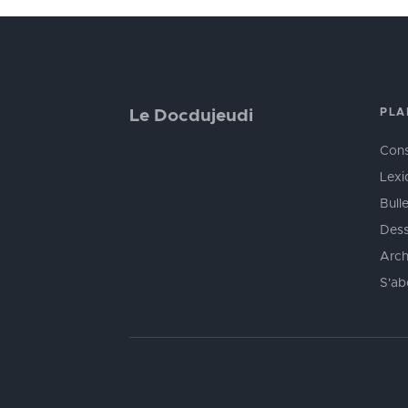
PLA
Le Docdujeudi
Cons
Lexi
Bulle
Dess
Arch
S'ab