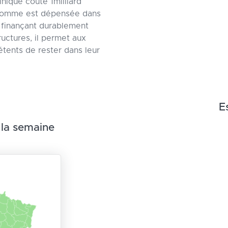
inique coûte 1milliard
e somme est dépensée dans
n finançant durablement
uctures, il permet aux
tents de rester dans leur
E
 la semaine