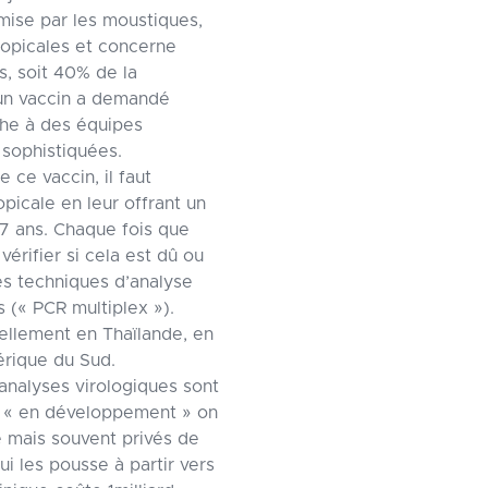
smise par les moustiques,
ropicales et concerne
s, soit 40% de la
’un vaccin a demandé
che à des équipes
 sophistiquées.
e ce vaccin, il faut
icale en leur offrant un
 7 ans. Chaque fois que
 vérifier si cela est dû ou
des techniques d’analyse
 (« PCR multiplex »).
ellement en Thaïlande, en
érique du Sud.
 analyses virologiques sont
ts « en développement » on
é mais souvent privés de
i les pousse à partir vers