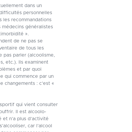
tuellement dans un
ifficultés personnelles
es les recommandations
s médecins généralistes
timorbidité ».
andent de ne pas se
ventaire de tous les
 pas parler (alcoolisme,
, etc.). Ils examinent
oblèmes et par quoi
lle qui commence par un
de changements : c’est «
portif qui vient consulter
frir. Il est alcoolo-
et n’a plus d’activité
’alcooliser, car l’alcool