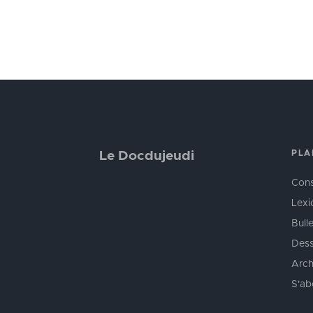
PLA
Le Docdujeudi
Cons
Lexi
Bulle
Dess
Arch
S'ab