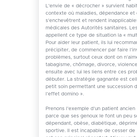
L’envie de « décrocher » survient habi
contexte où maladies, dépendance et d
s’enchevêtrent et rendent inapplicabl
médicales des Autorités sanitaires. Le
appellent ce type de situation la « mul
Pour aider leur patient, ils lui recomm
précipiter, de commencer par faire l’in
problèmes, surtout ceux dont on n’aime
tabagisme, chômage, divorce, violences
ensuite avec lui les liens entre ces pr
débuter. La stratégie gagnante est ce
petit soin permettant une succession 
l’effet domino ».
Prenons l’exemple d’un patient ancien s
parce que ses genoux le font un peu souf
dépendant, obèse, diabétique, déprimé 
sportive. Il est incapable de cesser de s