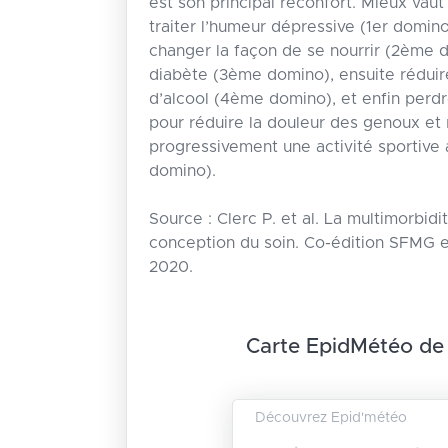
est son principal réconfort. Mieux va
traiter l’humeur dépressive (1er domin
changer la façon de se nourrir (2ème do
diabète (3ème domino), ensuite rédui
d’alcool (4ème domino), et enfin per
pour réduire la douleur des genoux et
progressivement une activité sportiv
domino).
Source : Clerc P. et al. La multimorbidi
conception du soin. Co-édition SFMG e
2020.
Carte EpidMétéo de
Découvrez Epid'météo