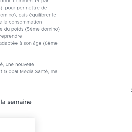
ut donc commencer par
o), pour permettre de
mino), puis équilibrer le
re la consommation
dre du poids (5ème domino)
 reprendre
e adaptée à son âge (6ème
té, une nouvelle
t Global Media Santé, mai
 la semaine