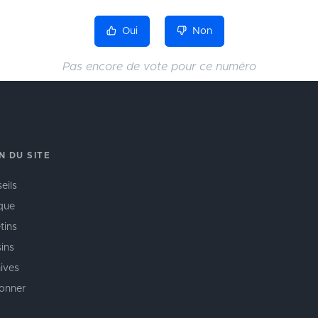
Oui
Non
Pas encore de vote pour ce numéro
N DU SITE
eils
que
tins
ins
ives
onner