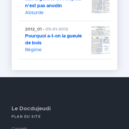
n’est pas anodin
Absurde
2012_01 -
05-01-2012
Pourquoi a-t-on la gueule
de bois
Régime
Le Docdujeudi
PLAN DU SITE